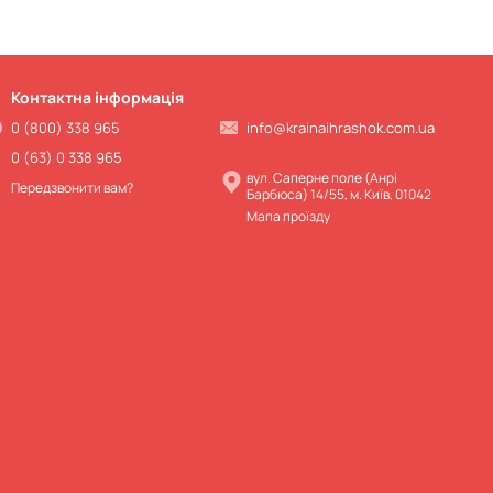
Контактна інформація
0 (800) 338 965
info@krainaihrashok.com.ua
0 (63) 0 338 965
вул. Саперне поле (Анрі
Передзвонити вам?
Барбюса) 14/55, м. Київ, 01042
Мапа проїзду