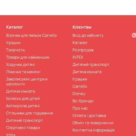
Каталог
Клієнтам
Візочки для ляльок Carrello
Вхід до кабінету
Іграшки
Каталог
Творчість
Розпродаж
Товари для найменших
INTEX
Ходунки дитячі
Дитячий транспорт
Ліжечка та манежі
Дитячa кімната
Заколисуючі центри и
Іграшки
шезлонги
Carrello
Дитячa кімната
Disney
Коляски для дітей
Всі бренди
Автокрісла дитячі
Про нас
Стільчики для годування
Оплата і доставка
Дитячий транспорт
Обмін та повернення
Спортивні товари
Контактна інформація
Intex