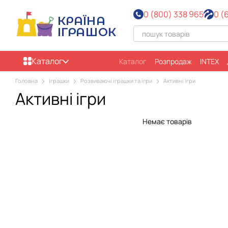
Перейти до основного контенту
0 (800) 338 965
0 (
Каталог
Каталог
Розпродаж
INTEX
Головна
Іграшки
Розвиваючі іграшки та ігри
Активні ігри
Активні ігри
Немає товарів