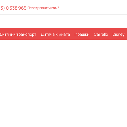
63) 0 338 965
Передзвонити вам?
Дитячий транспорт
Дитячa кімната
Іграшки
Carrello
Disney