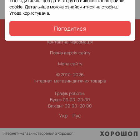
«Погодитися», щоб дати згоду на використання файлів
cookie. Детальніше можна ознайомитися на сторінці
Угода користувача
.
Погодитися
0 (800) 338 965
0 (63) 0 338 965
Контактна інформація
Повна версія сайту
Мапа сайту
© 2017—2026
Інтернет-магазин дитячих товарів
Графік роботи:
Будні: 09:00–20:00
Вихідні: 09:00–20:00
Укр
Рус
Інтернет-магазин створений з Хорошоп