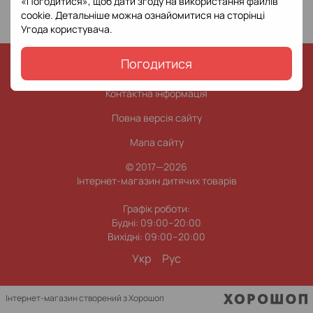
«Погодитися», щоб дати згоду на використання файлів
cookie. Детальніше можна ознайомитися на сторінці
Угода користувача
.
Погодитися
0 (800) 338 965
0 (63) 0 338 965
Контактна інформація
Повна версія сайту
Мапа сайту
© 2017—2026
Інтернет-магазин дитячих товарів
Графік роботи:
Будні: 09:00–20:00
Вихідні: 09:00–20:00
Укр
Рус
Інтернет-магазин створений з Хорошоп