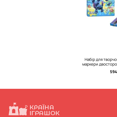
Набір для творчо
маркери двосторо
види, у вал
594