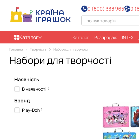
Перейти до основного контенту
0 (800) 338 965
0 (
Каталог
Каталог
Розпродаж
INTEX
Головна
Творчість
Набори для творчості
Набори для творчості
Наявність
3
В наявності
Бренд
1
Play-Doh