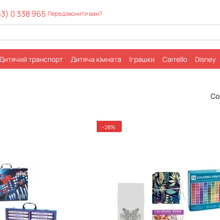
63) 0 338 965
Передзвонити вам?
Дитячий транспорт
Дитячa кімната
Іграшки
Carrello
Disney
Со
−28%