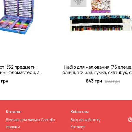
сті (52 предмети,
Набір для малювання (76 елеме
нні, фломастери, 3
олівці, точила, гумка, скетчбук, 
ізі) MK 5687
органайзер) C 66712
 грн
643 грн
893 грн
Каталог
Клієнтам
Візочки для ляльок Carrello
Вхід до кабінету
Іграшки
Каталог