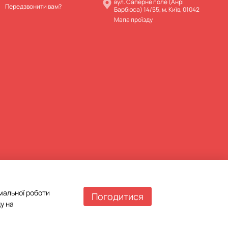
вул. Саперне поле (Анрі
Передзвонити вам?
Барбюса) 14/55, м. Київ, 01042
Мапа проїзду
мальної роботи
Погодитися
у на