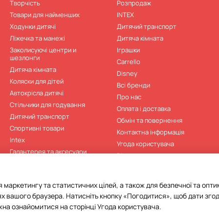
Творчість
Розпродаж
Товари для найменших
INTEX
Ходунки дитячі
Дитячий транспорт
Ліжечка та манежі
Дитячa кімната
Заколисуючі центри и
Іграшки
шезлонги
Carrello
Дитячa кімната
Disney
Коляски для дітей
Всі бренди
Автокрісла дитячі
Про нас
Стільчики для годування
Оплата і доставка
Дитячий транспорт
Обмін та повернення
Спортивні товари
Контактна інформація
Intex
Угода користувача
Галантерея та аксесуари
Відгуки про магазин
Дитяча література
Мапа сайту
Розпродаж
 маркетингу та статистичних цілей, а також для безпечної та опти
Нові
х вашого браузера. Натисніть кнопку «Погодитися», щоб дати згод
жна ознайомитися на сторінці
Угода користувача
.