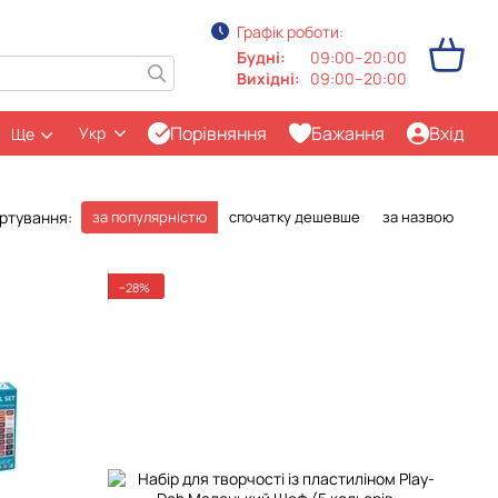
Графік роботи:
Будні:
09:00–20:00
Вихідні:
09:00–20:00
Порівняння
Бажання
Вхід
Укр
Ще
ртування:
за популярністю
спочатку дешевше
за назвою
−28%