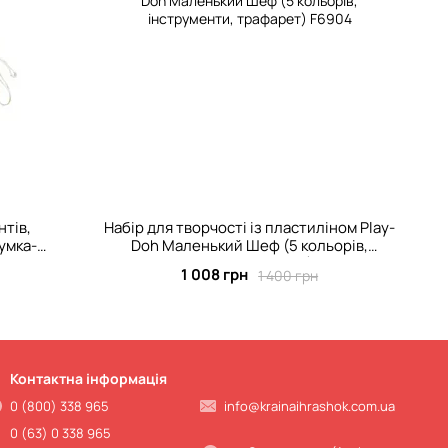
нтів,
Набір для творчості із пластиліном Play-
сумка-
Doh Маленький Шеф (5 кольорів,
інструменти, трафарет) F6904
1 008 грн
1 400 грн
Контактна інформація
0 (800) 338 965
info@krainaihrashok.com.ua
0 (63) 0 338 965