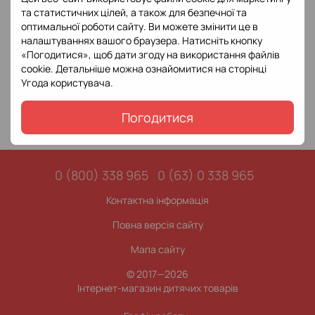
та статистичних цілей, а також для безпечної та
оптимальної роботи сайту. Ви можете змінити це в
Набір із 2-х колекційних
налаштуваннях вашого браузера. Натисніть кнопку
машинок серії "Car Culture"
Hot Wheels
«Погодитися», щоб дати згоду на використання файлів
1 125 грн
cookie. Детальніше можна ознайомитися на сторінці
Угода користувача
.
Купити
Погодитися
0 (800) 338 965
0 (63) 0 338 965
Контактна інформація
Повна версія сайту
Мапа сайту
© 2017—2026
Інтернет-магазин дитячих товарів