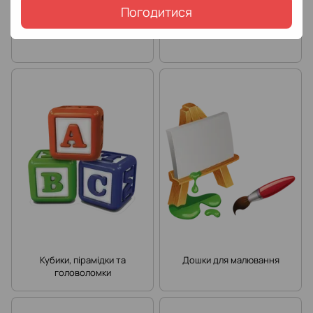
Погодитися
Риболовля
Активні ігри
Кубики, пірамідки та
Дошки для малювання
головоломки