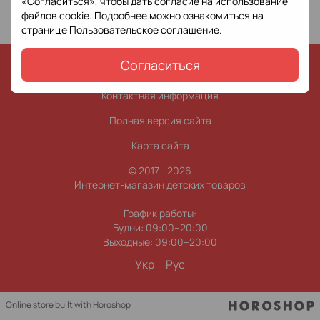
«Согласиться», чтобы дать согласие на использование
файлов cookie. Подробнее можно ознакомиться на
странице
Пользовательское соглашение
.
Согласиться
0 (800) 338 965
0 (63) 0 338 965
Контактная информация
Полная версия сайта
Карта сайта
© 2017—2026
Интернет-магазин детских товаров
График работы:
Будни: 09:00–20:00
Выходные: 09:00–20:00
Укр
Рус
Online store built with Horoshop