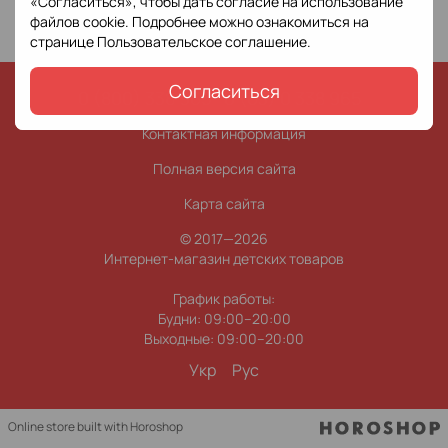
«Согласиться», чтобы дать согласие на использование
файлов cookie. Подробнее можно ознакомиться на
странице
Пользовательское соглашение
.
Согласиться
0 (800) 338 965
0 (63) 0 338 965
Контактная информация
Полная версия сайта
Карта сайта
© 2017—2026
Интернет-магазин детских товаров
График работы:
Будни: 09:00–20:00
Выходные: 09:00–20:00
Укр
Рус
Online store built with Horoshop