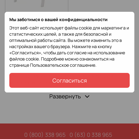
Мы заботимся о вашей конфиденциальности
Стульчик для кормления 2в1
(шезлонг для
Этот веб-сайт использует файлы cookie для маркетинга и
новорожденных) CARRELLO
статистических целей, а также для безопасной и
6 930 грн
8 773 грн
Combi CRL-9505 Cream White
оптимальной работы сайта. Вы можете изменить это в
Белый
Купить
настройках вашего браузера. Нажмите на кнопку
«Согласиться», чтобы дать согласие на использование
файлов cookie. Подробнее можно ознакомиться на
Манежи и шезлонги 
созданы как безопасное и 
странице
Пользовательское соглашение
.
комфортное место для игр и отдыха малыша. Они 
помогают детям активно развиваться, а маме дарят 
Согласиться
немного времени на другие дела.
В этом тематическом разделе нашего
 интернет-магазина 
Развернуть
Страна Игрушек 
вы можете ознакомиться с широким 
ассортиментом манежей и шезлонгов:
Игровой манеж. 
Созданный для длинной и 
комфортной игры малыша. Имеет легкую и надежную 
конструкцию, мягкое дно, с большой сеткой, чтобы 
0 (800) 338 965
0 (63) 0 338 965
ребенок мог спокойно изучать окружающий мир.