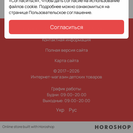
«Согласиться», чтобы дать согласие на использование
файлов cookie. Подробнее можно ознакомиться на
странице
Пользовательское соглашение
.
Согласиться
0 (800) 338 965
0 (63) 0 338 965
Контактная информация
Полная версия сайта
Карта сайта
© 2017—2026
Интернет-магазин детских товаров
График работы:
Будни: 09:00–20:00
Выходные: 09:00–20:00
Укр
Рус
Online store built with Horoshop