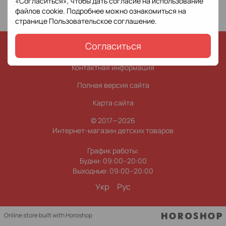
«Согласиться», чтобы дать согласие на использование
файлов cookie. Подробнее можно ознакомиться на
странице
Пользовательское соглашение
.
Согласиться
0 (800) 338 965
0 (63) 0 338 965
Контактная информация
Полная версия сайта
Карта сайта
© 2017—2026
Интернет-магазин детских товаров
График работы:
Будни: 09:00–20:00
Выходные: 09:00–20:00
Укр
Рус
Online store built with Horoshop