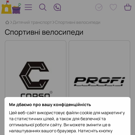
Дитячий транспорт
Спортивні велосипеди
Спортивні велосипеди
Ми дбаємо про вашу конфіденційність
Цей веб-сайт використовує файли cookie для маркетингу
та статистичних цілей, а також для безпечної та
Спортивні велосипеди Corso
Спортивні велосипеди Profi
оптимальної роботи сайту. Ви можете змінити це в
налаштуваннях вашого браузера. Натисніть кнопку