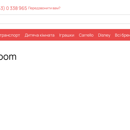
63) 0 338 965
Передзвонити вам?
 транспорт
Дитячa кімната
Іграшки
Carrello
Disney
Всі бре
а повернення
Контактна інформація
Угода користувача
loom