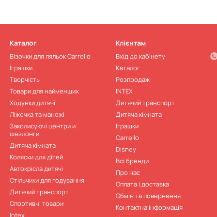
Каталог
Клієнтам
Візочки для ляльок Carrello
Вхід до кабінету
Іграшки
Каталог
Творчість
Розпродаж
Товари для найменших
INTEX
Ходунки дитячі
Дитячий транспорт
Ліжечка та манежі
Дитячa кімната
Заколисуючі центри и
Іграшки
шезлонги
Carrello
Дитячa кімната
Disney
Коляски для дітей
Всі бренди
Автокрісла дитячі
Про нас
Стільчики для годування
Оплата і доставка
Дитячий транспорт
Обмін та повернення
Спортивні товари
Контактна інформація
Intex