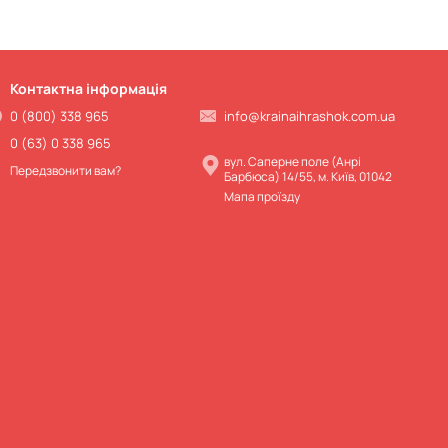
Контактна інформація
0 (800) 338 965
info@krainaihrashok.com.ua
0 (63) 0 338 965
вул. Саперне поле (Анрі
Передзвонити вам?
Барбюса) 14/55, м. Київ, 01042
Мапа проїзду