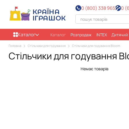
Перейти до основного контенту
0 (800) 338 965
0 (
Каталог
Каталог
Розпродаж
INTEX
Дитячий
Про нас
Оплата і доставка
Обмін т
Головна
Стільчики для годування
Стільчики для годування Bloom
Відгуки про магазин
Стільчики для годування B
Немає товарів