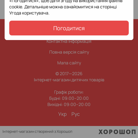
«Погодитися», щоб дати згоду на використання файлів
cookie. Детальніше можна ознайомитися на сторінці
Угода користувача
.
Погодитися
0 (800) 338 965
0 (63) 0 338 965
Контактна інформація
Повна версія сайту
Мапа сайту
© 2017—2026
Інтернет-магазин дитячих товарів
Графік роботи:
Будні: 09:00–20:00
Вихідні: 09:00–20:00
Укр
Рус
Інтернет-магазин створений з Хорошоп