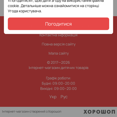
«Погодитися», щоб дати згоду на використання файлів
cookie. Детальніше можна ознайомитися на сторінці
Угода користувача
.
Погодитися
0 (800) 338 965
0 (63) 0 338 965
Контактна інформація
Повна версія сайту
Мапа сайту
© 2017—2026
Інтернет-магазин дитячих товарів
Графік роботи:
Будні: 09:00–20:00
Вихідні: 09:00–20:00
Укр
Рус
Інтернет-магазин створений з Хорошоп