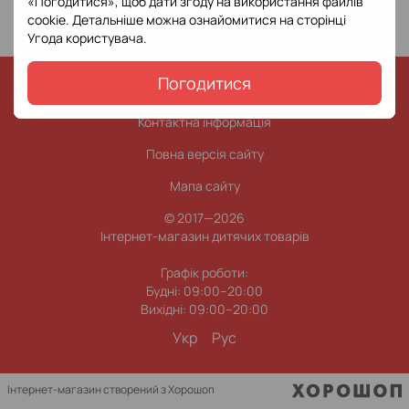
«Погодитися», щоб дати згоду на використання файлів
cookie. Детальніше можна ознайомитися на сторінці
Угода користувача
.
Погодитися
0 (800) 338 965
0 (63) 0 338 965
Контактна інформація
Повна версія сайту
Мапа сайту
© 2017—2026
Інтернет-магазин дитячих товарів
Графік роботи:
Будні: 09:00–20:00
Вихідні: 09:00–20:00
Укр
Рус
Інтернет-магазин створений з Хорошоп