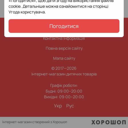
«Погодитися», щоб дати згоду на використання файлів
cookie. Детальніше можна ознайомитися на сторінці
Угода користувача
.
Погодитися
0 (800) 338 965
0 (63) 0 338 965
Контактна інформація
Повна версія сайту
Мапа сайту
© 2017—2026
Інтернет-магазин дитячих товарів
Графік роботи:
Будні: 09:00–20:00
Вихідні: 09:00–20:00
Укр
Рус
Інтернет-магазин створений з Хорошоп