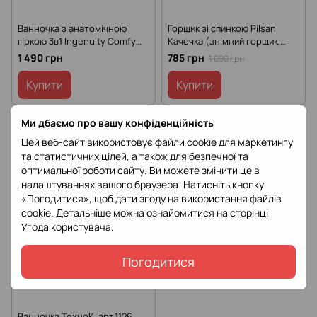
Ванночка з анатомічною
Горщик зі спинкою Pilsan
гіркою 3в1 Ingenuity Comfy
Качечка (знімний горщик,
Clean 17138
тримач для паперу, звуки
1 490 грн
785 грн
1 090 грн
води, підсвічування кнопки)
07-564
Купити
Купити
Ми дбаємо про вашу конфіденційність
Цей веб-сайт використовує файли cookie для маркетингу
та статистичних цілей, а також для безпечної та
оптимальної роботи сайту. Ви можете змінити це в
налаштуваннях вашого браузера. Натисніть кнопку
«Погодитися», щоб дати згоду на використання файлів
cookie. Детальніше можна ознайомитися на сторінці
Угода користувача
.
Погодитися
Ванночка ТехноК, арт.1126