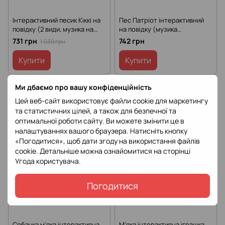
Інтерактивний песик Кіккі на
Пес Патріот інтерактивний
повідку (2 види, музика на
на повідку (музика
укр, звук, ходить, рухає
українською, ходить, рухає
731 грн
742 грн
1 030 грн
хвостом і головою) M 4644
хвостиком) Limo Toy M 5706 I
UA
Купити
Купити
Ми дбаємо про вашу конфіденційність
РОЗПРОДАЖ
−45%
Цей веб-сайт використовує файли cookie для маркетингу
та статистичних цілей, а також для безпечної та
оптимальної роботи сайту. Ви можете змінити це в
налаштуваннях вашого браузера. Натисніть кнопку
«Погодитися», щоб дати згоду на використання файлів
cookie. Детальніше можна ознайомитися на сторінці
Угода користувача
.
Погодитися
Собачка м'яка інтерактивна
М'яка інтерактивна іграшка