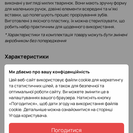
виконані у вигляді милих тваринок. Вони мають зручну форму
для маленьких ручок, дзвінкі елементи всередині та м’які
вставки, що полегшують процес прорізування зубів.
Виготовлені з якісного пластику, їх можна стерилізувати, що
робить набір практичним для щоденного використання.
* Характеристики та комплектація товару можуть бути змінені
виробником без попередження
Характеристики
Колір
Різні кольори
Ми дбаємо про вашу конфіденційність
Цей веб-сайт використовує файли cookie для маркетингу
Відгуки
та статистичних цілей, а також для безпечної та
оптимальної роботи сайту. Ви можете змінити це в
налаштуваннях вашого браузера. Натисніть кнопку
«Погодитися», щоб дати згоду на використання файлів
cookie. Детальніше можна ознайомитися на сторінці
Угода користувача
.
Додайте перший відгук
Погодитися