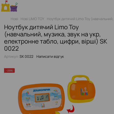
Нові
Нові LIMO TOY
Ноутбук дитячий Limo Toy (навчальний, 
Ноутбук дитячий Limo Toy
(навчальний, музика, звук на укр,
електронне табло, цифри, вірші) SK
0022
Артикул:
SK 0022
Написати відгук
−29%