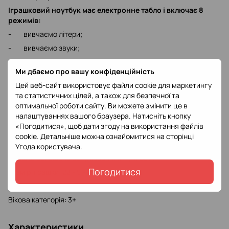
Іграшковий ноутбук має електронне табло і включає 8
режимів:
- вивчаємо літери;
- вивчаємо звуки;
- читаємо слова;
Ми дбаємо про вашу конфіденційність
- запам'ятовуємо віршики;
Цей веб-сайт використовує файли cookie для маркетингу
- слухаємо пісеньки;
та статистичних цілей, а також для безпечної та
- вважаємо;
оптимальної роботи сайту. Ви можете змінити це в
налаштуваннях вашого браузера. Натисніть кнопку
- шукаємо слово, букву;
«Погодитися», щоб дати згоду на використання файлів
- граємо.
cookie. Детальніше можна ознайомитися на сторінці
Озвучення: українська мова.
Угода користувача
.
Іграшка оснащена регулюванням гучності.
Погодитися
Розмір іграшки: 22 - 5 - 21 см;
Живлення іграшки: 3 батарейки АА (у комплект не входять);
Вікова категорія: 3+
Характеристики