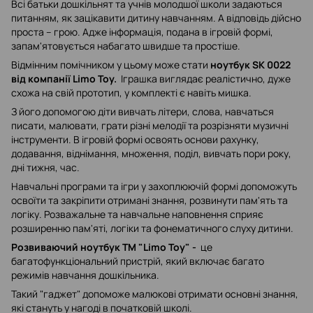
Всі батьки дошкільнят та учнів молодшої школи задаються
питанням, як зацікавити дитину навчанням. А відповідь дійсно
проста – грою. Адже інформація, подана в ігровій формі,
запам'ятовується набагато швидше та простіше.
Відмінним помічником у цьому може стати
ноутбук SK 0022
від компанії Limo Toy.
Іграшка виглядає реалістично, дуже
схожа на свій прототип, у комплекті є навіть мишка.
З його допомогою діти вивчать літери, слова, навчаться
писати, малювати, грати різні мелодії та розрізняти музичні
інструменти. В ігровій формі освоять основи рахунку,
додавання, віднімання, множення, поділ, вивчать пори року,
дні тижня, час.
Навчальні програми та ігри у захоплюючій формі допоможуть
освоїти та закріпити отримані знання, розвинути пам'ять та
логіку. Розважальне та навчальне наповнення сприяє
розширенню пам'яті, логіки та фонематичного слуху дитини.
Розвиваючий ноутбук ТМ "Limo Toy" -
це
багатофункціональний пристрій, який включає багато
режимів навчання дошкільника.
Такий "гаджет" допоможе малюкові отримати основні знання,
які стануть у нагоді в початковій школі.