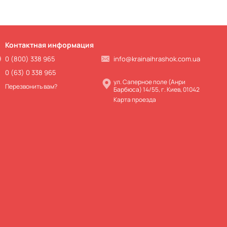
Контактная информация
0 (800) 338 965
info@krainaihrashok.com.ua
0 (63) 0 338 965
ул. Саперное поле (Анри
Перезвонить вам?
Барбюса) 14/55, г. Киев, 01042
Карта проезда