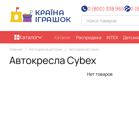
Перейти к основному контенту
0 (800) 338 965
0 (
Каталог
Каталог
Распродажа
INTEX
Детски
Все бренды
О нас
Оплата и достав
Главная
Автокресла детские
Автокресла Cybex
Пользовательское соглашение
Отзы
Автокресла Cybex
Нет товаров