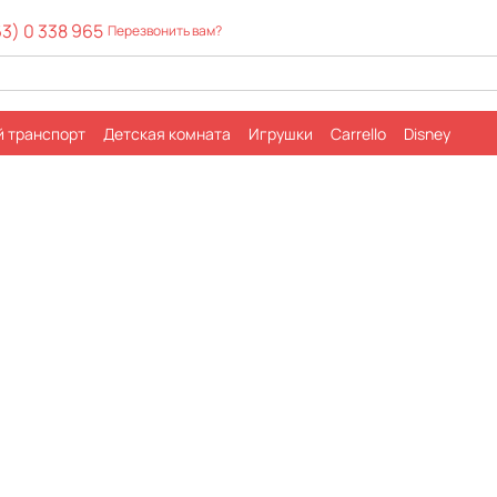
63) 0 338 965
Перезвонить вам?
й транспорт
Детская комната
Игрушки
Carrello
Disney
ка
Обмен и возврат
Контактная информация
вы о магазине