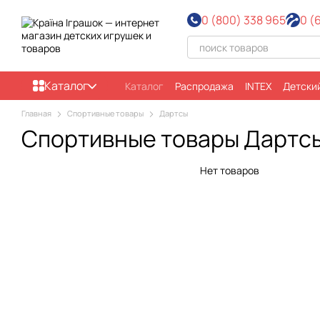
Перейти к основному контенту
0 (800) 338 965
0 (
Каталог
Каталог
Распродажа
INTEX
Детски
Все бренды
О нас
Оплата и достав
Главная
Спортивные товары
Дартсы
Пользовательское соглашение
Отзы
Спортивные товары Дартс
Нет товаров