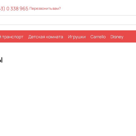
63) 0 338 965
Перезвонить вам?
й транспорт
Детская комната
Игрушки
Carrello
Disney
ка
Обмен и возврат
Контактная информация
вы о магазине
ы