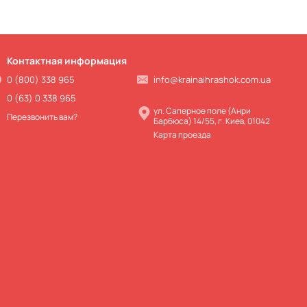
Контактная информация
0 (800) 338 965
info@krainaihrashok.com.ua
0 (63) 0 338 965
ул. Саперное поле (Анри
Перезвонить вам?
Барбюса) 14/55, г. Киев, 01042
Карта проезда