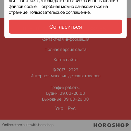
«Согласиться», чтобы дать согласие на использование
файлов cookie. Подробнее можно ознакомиться на
странице
Пользовательское соглашение
.
Согласиться
0 (800) 338 965
0 (63) 0 338 965
Контактная информация
Полная версия сайта
Карта сайта
© 2017—2026
Интернет-магазин детских товаров
График работы:
Будни: 09:00–20:00
Выходные: 09:00–20:00
Укр
Рус
Online store built with Horoshop