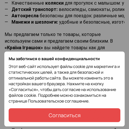
Качественные 
коляски
 для прогулок с малышом: ун
Детский транспорт
:
 велосипеды, самокаты, ролики
Автокресла
 безопасны для поездок: различные мод
Манежи и шезлонги
:
 удобные и безопасные, изготов
Мы предлагаем только те товары, которые
используем сами и предлагаем своим близким. В
«Країна Іграшок»
вы найдете товары как для
новорожденных, так и для подростков. Мы помогаем
Мы заботимся о вашей конфиденциальности
вам подобрать качественные и полезные вещи для
Этот веб-сайт использует файлы cookie для маркетинга и
ваших детей, чтобы радость от родительства
статистических целей, а также для безопасной и
достигла новых высот.
оптимальной работы сайта. Вы можете изменить это в
настройках вашего браузера. Нажмите на кнопку
Почему родители выбирают
«Країну Іграшок»
:
«Согласиться», чтобы дать согласие на использование
файлов cookie. Подробнее можно ознакомиться на
Расширенный ассортимент, постоянно обновляемый
странице
Пользовательское соглашение
.
Доступные цены и высокое качество товаров, соо
Удобный поиск на сайте для экономии вашего време
Согласиться
Быстрая доставка по всей Украине за исключением 
Понятные правила обмена и возврата товара;