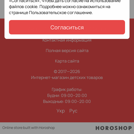
«Согласиться», чтобы дать согласие на использование
файлов cookie. Подробнее можно ознакомиться на
странице
Пользовательское соглашение
.
Согласиться
0 (800) 338 965
0 (63) 0 338 965
Контактная информация
Полная версия сайта
Карта сайта
© 2017—2026
Интернет-магазин детских товаров
График работы:
Будни: 09:00–20:00
Выходные: 09:00–20:00
Укр
Рус
Online store built with Horoshop