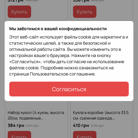
794 грн
474 грн
обувь, лак, бальзам) TK 2337
соединения суставов,
съемная одежда и
Купить
Купить
обувь) 616806
Мы заботимся о вашей конфиденциальности
−29%
−29%
Этот веб-сайт использует файлы cookie для маркетинга и
статистических целей, а также для безопасной и
оптимальной работы сайта. Вы можете изменить это в
настройках вашего браузера. Нажмите на кнопку
«Согласиться», чтобы дать согласие на использование
файлов cookie. Подробнее можно ознакомиться на
странице
Пользовательское соглашение
.
Согласиться
Набор кукол (4 куклы, высота
Кукла в коробке (высота 33.5
20см, подвижные
см, съемная одежда,
конечности, съемная
подвижные конечности, в
384 грн
410 грн
541 грн
578 грн
одежда, щетка для волос) A
коробке) WX 301-10
02 E
Купить
Купить