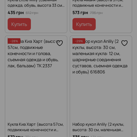
одежда, обувь, высота 33 см,
подвижные конечности и
в коробке) 92016 C
голова, съемная одежда и
435 грн
573 грн
612 грн
796 грн
обувь, лак, кольца, фен) TK
2327
Купить
Купить
−28%
−29%
Кукла Киа Харт (высота 57см,
Набор кукол Anlily (2 куклы,
подвижные конечности и
высота: 30 см, маленькая
голова, съемная одежда и
кукла: 12 см, шарнирные
572 грн
336 грн