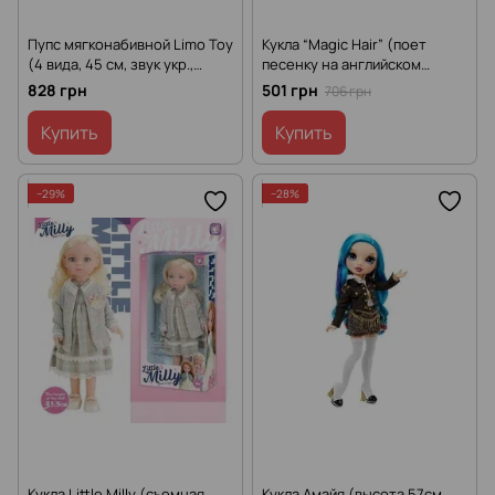
Пупс мягконабивной Limo Toy
Кукла “Magic Hair” (поет
(4 вида, 45 см, звук укр.,
песенку на английском
стихотворение, песня, на
языке, в коробке) ECX 003-3
828 грн
501 грн
706 грн
батарейках) M 4014-1 I UA
Купить
Купить
−29%
−28%
Кукла Little Milly (съемная
Кукла Амайя (высота 57см,