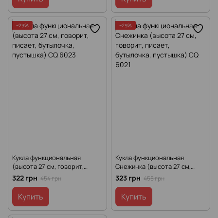
−29%
−29%
Кукла функциональная
Кукла функциональная
(высота 27 см, говорит,
Снежинка (высота 27 см,
писает, бутылочка,
говорит, писает, бутылочка,
322 грн
323 грн
454 грн
455 грн
пустышка) CQ 6023
пустышка) CQ 6021
Купить
Купить