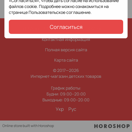
«Согласиться», чтобы дать согласие на использование
файлов cookie. Подробнее можно ознакомиться на
странице
Пользовательское соглашение
.
Согласиться
0 (800) 338 965
0 (63) 0 338 965
Контактная информация
Полная версия сайта
Карта сайта
© 2017—2026
Интернет-магазин детских товаров
График работы:
Будни: 09:00–20:00
Выходные: 09:00–20:00
Укр
Рус
Online store built with Horoshop