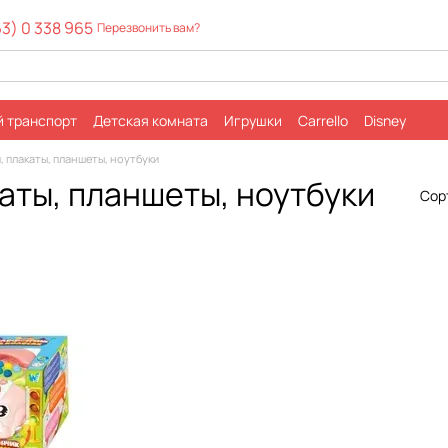
63) 0 338 965
Перезвонить вам?
й транспорт
Детская комната
Игрушки
Carrello
Disney
ка
Обмен и возврат
Контактная информация
, плакаты, планшеты, ноутбуки
вы о магазине
аты, планшеты, ноутбуки
Сор