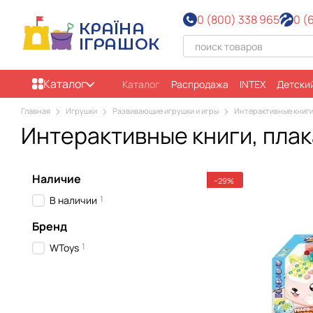
Перейти к основному контенту
0 (800) 338 965
0 (
Каталог
Каталог
Распродажа
INTEX
Детски
Все бренды
О нас
Оплата и достав
Главная
Игрушки
Развивающие игрушки и игры
Интерактивные книги
Пользовательское соглашение
Отзы
Интерактивные книги, плак
Наличие
−29%
1
В наличии
Бренд
1
WToys