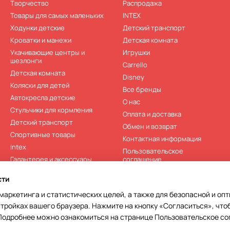
Творчество
Распродажа
Товары для самых маленьких
INTEX
Ходунки детские
Детский транспорт
Кроватки и манежи
Детская комната
Укачивающие центры и
Игрушки
шезлонги
Carrello
Детская комната
Disney
Коляски для детей
Все бренды
Автокресла детские
О нас
Стульчики для кормления
Оплата и доставка
Детский транспорт
Обмен и возврат
Спортивные товары
Контактная информация
Intex
Пользовательское
Галантерея и аксессуары
соглашение
Детская литература
Отзывы о магазине
сти
Распродажа
Карта сайта
 маркетинга и статистических целей, а также для безопасной и оп
Новые
стройках вашего браузера. Нажмите на кнопку «Согласиться», что
 Подробнее можно ознакомиться на странице
Пользовательское с