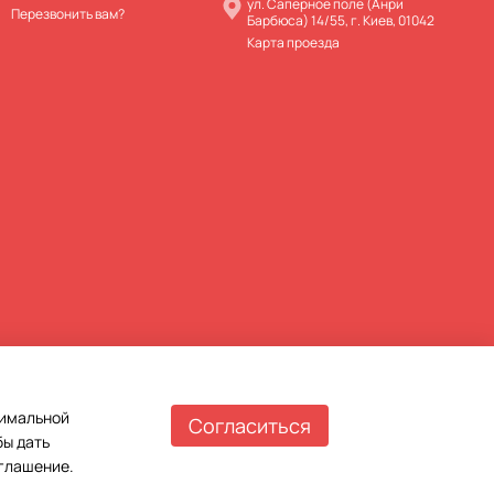
ул. Саперное поле (Анри
Перезвонить вам?
Барбюса) 14/55, г. Киев, 01042
Карта проезда
тимальной
Согласиться
бы дать
оглашение
.