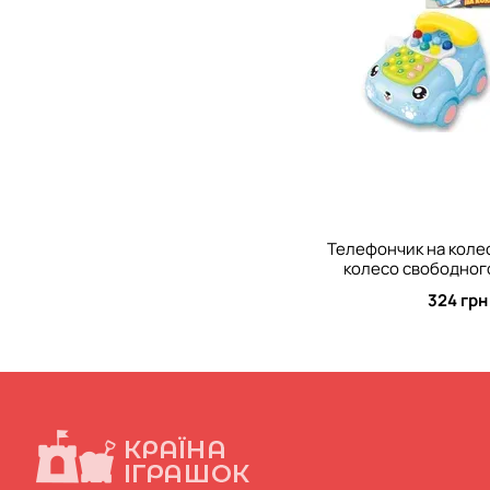
Телефончик на колес
колесо свободног
цифры, звуки,
324 грн