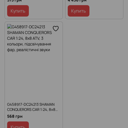
світу"
кольори масштабу 1:6
Купить
Купить
G458917-DC24213 SHAMAN
CONQUERORS CAR 1:24, 8x8
ATV, 3 кольори, підсвічування
568 грн
фар, реалістичні звуки
Купить