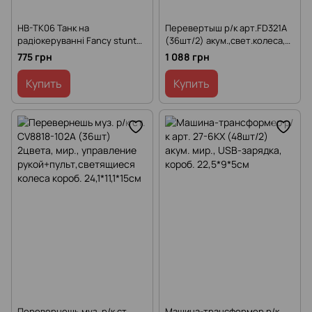
HB-TK06 Танк на
Перевертыш р/к арт.FD321A
радіокеруванні Fancy stunt
(36шт/2) акум.,свет.колеса,3
акумуляторна батарея
цвета,короб 32,5*23*9см
775 грн
1 088 грн
Купить
Купить
Перевернешь муз. р/к ст.
Машина-трансформер р/к