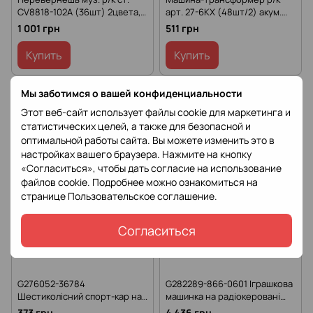
CV8818-102A (36шт) 2цвета,
арт. 27-6KX (48шт/2) акум.
мир., управление
мир., USB-зарядка, короб.
1 001 грн
511 грн
рукой+пульт,светящиеся
22,5*9*5см
колеса короб. 24,1*11,1*15см
Купить
Купить
Мы заботимся о вашей конфиденциальности
Этот веб-сайт использует файлы cookie для маркетинга и
статистических целей, а также для безопасной и
оптимальной работы сайта. Вы можете изменить это в
настройках вашего браузера. Нажмите на кнопку
«Согласиться», чтобы дать согласие на использование
файлов cookie. Подробнее можно ознакомиться на
странице
Пользовательское соглашение
.
Согласиться
G276052-36784
G282289-866-0601 Іграшкова
Шестиколісний спорт-кар на
машинка на радіокеровані
радіокеруванні "Навколо
“CADILLAC ESCALADE” 2
373 грн
4 436 грн