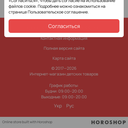
«Согласиться», чтобы дать согласие на использование
файлов cookie. Подробнее можно ознакомиться на
странице
Пользовательское соглашение
.
Согласиться
0 (800) 338 965
0 (63) 0 338 965
Контактная информация
Полная версия сайта
Карта сайта
© 2017—2026
Интернет-магазин детских товаров
График работы:
Будни: 09:00–20:00
Выходные: 09:00–20:00
Укр
Рус
Online store built with Horoshop